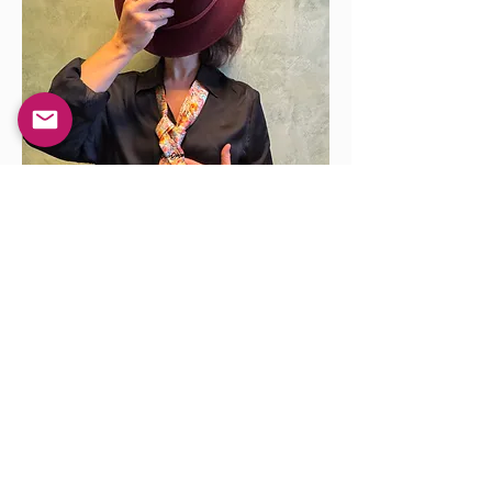
Fais-toi plez'
Du style...