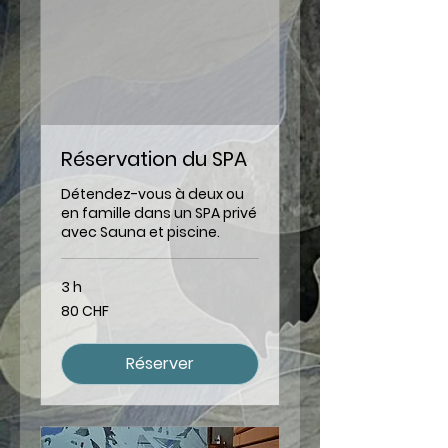
Réservation du SPA
Détendez-vous à deux ou
en famille dans un SPA privé
avec Sauna et piscine.
3 h
80
80 CHF
francs
suisses
Réserver