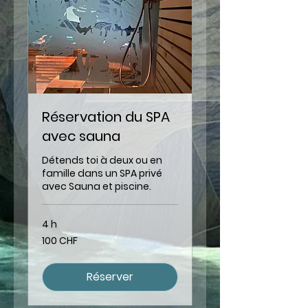
Réservation du SPA
avec sauna
Détends toi à deux ou en
famille dans un SPA privé
avec Sauna et piscine.
4 h
100
100 CHF
francs
suisses
Réserver