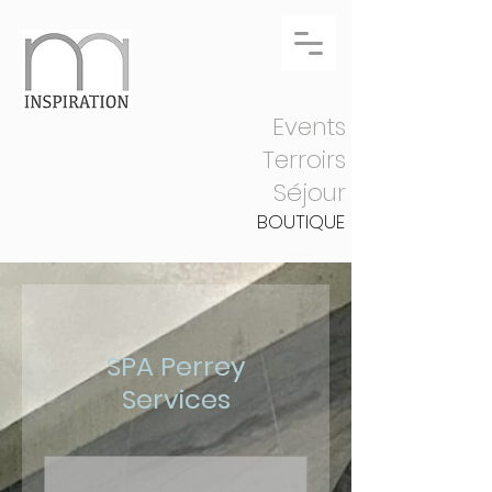
Events
Terroirs
Séjour
BOUTIQUE
SPA Perrey
Services