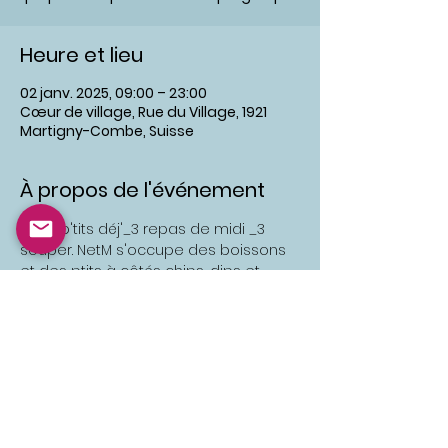
Heure et lieu
02 janv. 2025, 09:00 – 23:00
Cœur de village, Rue du Village, 1921
Martigny-Combe, Suisse
À propos de l'événement
....y'a 3 p'tits déj'_3 repas de midi _3 
souper. NetM s'occupe des boissons 
et des ptits à côtés chips, dips et 
sucreries et chaque participant choisi 
le jour et le repas dont il s occupe. 
Pour faciliter la logistique, c'est sympa 
de vous inscrire sur ce site 🙏😍
Il y a un groupe pour cet événement.
Vous pourrez le rejoindre dès que vous
vous serez inscrit à cet événement.