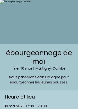
ébourgeonnage de
mai
mer. 10 mai
  |  
Martigny-Combe
Nous passerons dans la vigne pour
ébourgeonner les jeunes pousses.
Heure et lieu
10 mai 2023, 17:00 – 20:00